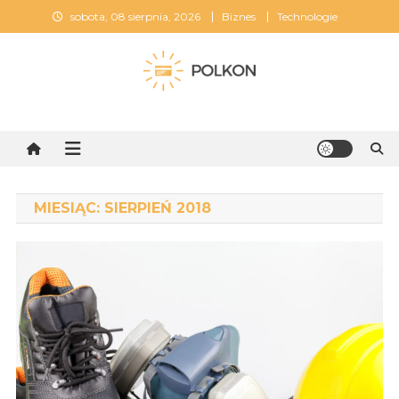
Skip
sobota, 08 sierpnia, 2026
Biznes
Technologie
to
content
Polkon
MIESIĄC:
SIERPIEŃ 2018