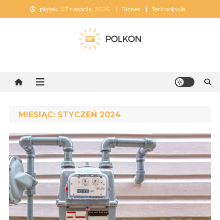
Skip
piątek, 07 sierpnia, 2026
Biznes
Technologie
to
content
Polkon
MIESIĄC:
STYCZEŃ 2024