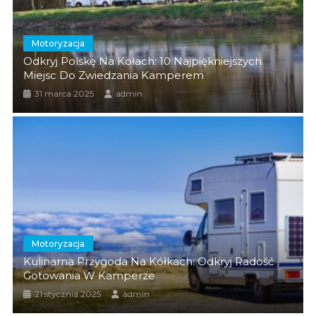
Motoryzacja
Odkryj Polskę Na Kołach: 10 Najpiękniejszych
Miejsc Do Zwiedzania Kamperem
31 marca 2025
admin
Motoryzacja
Kulinarna Przygoda Na Kółkach: Odkryj Radość
Gotowania W Kamperze
21 stycznia 2025
admin