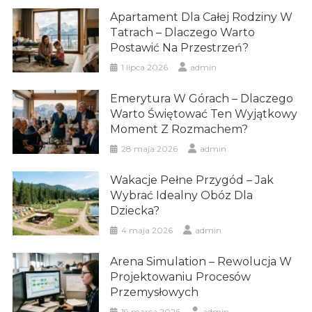
Apartament Dla Całej Rodziny W
Tatrach – Dlaczego Warto
Postawić Na Przestrzeń?
1 lipca 2026
admin
Emerytura W Górach – Dlaczego
Warto Świętować Ten Wyjątkowy
Moment Z Rozmachem?
28 maja 2026
admin
Wakacje Pełne Przygód – Jak
Wybrać Idealny Obóz Dla
Dziecka?
4 maja 2026
admin
Arena Simulation – Rewolucja W
Projektowaniu Procesów
Przemysłowych
19 marca 2026
admin