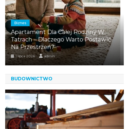
Biznes
łej Rodziny W
Emerytura W Górach 
o Warto Postawić
Warto Świętować Te
Moment Z Rozmach
28 maja 2026
admin
BUDOWNICTWO