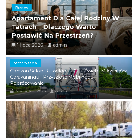
Arena Simulation – rewolucja w projektowaniu procesów
Biznes
przemysłowych
dziny W
Emerytura W Górach – Dlac
Roztocze kurzu domowego – czego nie wiesz o
o
Warto Świętować Ten Wyją
niewidocznych lokatorach Twojego domu?
Moment Z Rozmachem?
28 maja 2026
admin
Motoryzacja
Caravan Salon Düsseldorf 2025: Święto Miłośników
Caravaningu I Przyszłość Mobilnego
Podróżowania
12 września 2025
admin