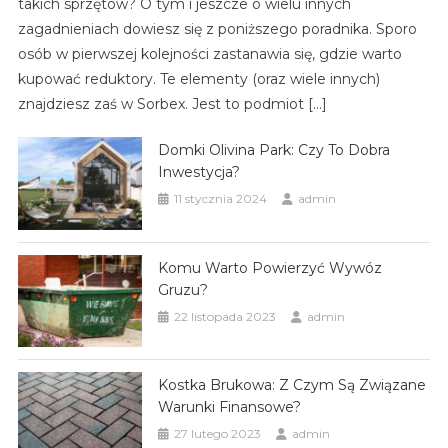
takich sprzętów? O tym i jeszcze o wielu innych
zagadnieniach dowiesz się z poniższego poradnika. Sporo
osób w pierwszej kolejności zastanawia się, gdzie warto
kupować reduktory. Te elementy (oraz wiele innych)
znajdziesz zaś w Sorbex. Jest to podmiot […]
Domki Olivina Park: Czy To Dobra
Inwestycja?
11 stycznia 2024
admin
Komu Warto Powierzyć Wywóz
Gruzu?
22 listopada 2023
admin
Kostka Brukowa: Z Czym Są Związane
Warunki Finansowe?
27 lutego 2023
admin