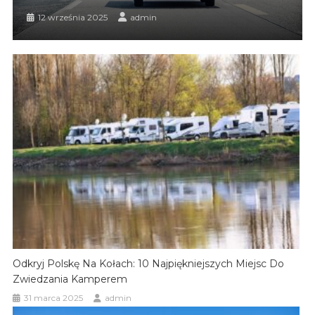
12 września 2025
admin
Odkryj Polskę Na Kołach: 10 Najpiękniejszych Miejsc Do
Zwiedzania Kamperem
31 marca 2025
admin