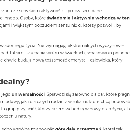
ojarzona ze schyłkiem aktywności. Tymczasem dane
e innego. Osoby, które
świadomie i aktywnie wchodzą w ten
acjami i większym poczuciem sensu niż ci, którzy pozwolili, by
o i świadomego życia. Nie wymagają ekstremalnych wyczynów –
 nad Tatrami, słuchania wiatru w świerkach, smakowania poranne
te chwile budują nową tożsamość emeryta – człowieka, który
idealny?
a jego
uniwersalności
. Sprawdzi się zarówno dla par, które prag
 miodowy, jak i dla całych rodzin z wnukami, które chcą budować
la grup przyjaciół, którzy razem wchodzą w nowy etap życia, al
toczeniu natury.
o jedno wspólne mianownik:
góry dają przestrzeń
, której tak