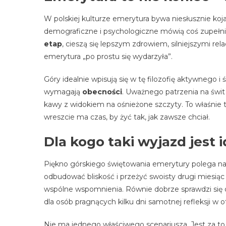
W polskiej kulturze emerytura bywa niesłusznie k
demograficzne i psychologiczne mówią coś zupełni
etap
, cieszą się lepszym zdrowiem, silniejszymi rel
emerytura „po prostu się wydarzyła”.
Góry idealnie wpisują się w tę filozofię aktywneg
wymagają
obecności
. Uważnego patrzenia na świt
kawy z widokiem na ośnieżone szczyty. To właśnie 
wreszcie ma czas, by żyć tak, jak zawsze chciał.
Dla kogo taki wyjazd jest 
Piękno górskiego świętowania emerytury polega n
odbudować bliskość i przeżyć swoisty drugi miesiąc
wspólne wspomnienia. Równie dobrze sprawdzi się d
dla osób pragnących kilku dni samotnej refleksji w o
Nie ma jednego właściwego scenariusza. Jest za t