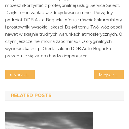
możesz skorzystać z profesjonalnej usługi Service Select.
Dzięki temu zapłacisz zdecydowanie mniej! Porządny
podmiot DDB Auto Bogacka oferuje również akumulatory
i prostowniki wysokiej jakości. Dzięki temu Twój wóz odpali
nawet w skrajnie trudnych warunkach atmosferycznych. O
czym jeszcze nie można zapominać? O oryginalnych
wycieraczkach itp. Oferta salonu DDB Auto Bogacka
prezentuje się zatem bardzo imponująco.
Nawigacja
Narzutka plażowa: czy warto ją mieć?
Miejsce na wycieczkę szkolną: co wybrać?
wpisu
RELATED POSTS