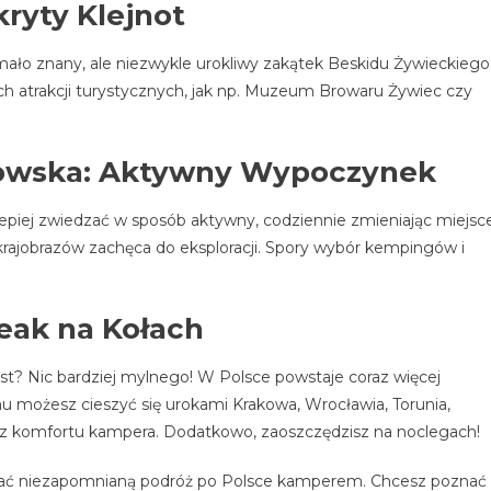
kryty Klejnot
mało znany, ale niezwykle urokliwy zakątek Beskidu Żywieckiego
znych atrakcji turystycznych, jak np. Muzeum Browaru Żywiec czy
howska: Aktywny Wypoczynek
lepiej zwiedzać w sposób aktywny, codziennie zmieniając miejsc
rajobrazów zachęca do eksploracji. Spory wybór kempingów i
eak na Kołach
ast? Nic bardziej mylnego! W Polsce powstaje coraz więcej
 możesz cieszyć się urokami Krakowa, Wrocławia, Torunia,
 z komfortu kampera. Dodatkowo, zaoszczędzisz na noclegach!
nować niezapomnianą podróż po Polsce kamperem. Chcesz poznać