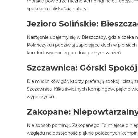
morskie powietrze i liczne kempingi na europejskim
spokojem i bliskością natury.
Jezioro Solińskie: Bieszcz
Następnie udajemy się w Bieszczady, gdzie czeka na
Polańczyku i podziwiaj zapierające dech w piersiac
komfortowy nocleg po dniu pełnym wrażeń.
Szczawnica: Górski Spokój
Dla miłośników gór, którzy preferują spokój i cis
Szczawnica. Kilka świetnych kempingów, piękne wid
wypoczynku.
Zakopane: Niepowtarzalny
Nie sposób pominąć Zakopanego. To miejsce o nie
względu na dostępność pięknie położonych kemping