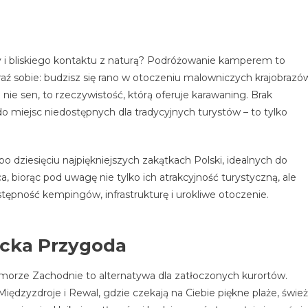
 i bliskiego kontaktu z naturą? Podróżowanie kamperem to
aź sobie: budzisz się rano w otoczeniu malowniczych krajobrazó
 nie sen, to rzeczywistość, którą oferuje karawaning. Brak
o miejsc niedostępnych dla tradycyjnych turystów – to tylko
o dziesięciu najpiękniejszych zakątkach Polski, idealnych do
ca, biorąc pod uwagę nie tylko ich atrakcyjność turystyczną, ale
ępność kempingów, infrastrukturę i urokliwe otoczenie.
ycka Przygoda
rze Zachodnie to alternatywa dla zatłoczonych kurortów.
Międzyzdroje i Rewal, gdzie czekają na Ciebie piękne plaże, świe