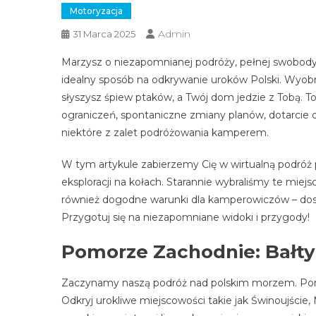
Motoryzacja
Admin
31 Marca 2025
Marzysz o niezapomnianej podróży, pełnej swobody
idealny sposób na odkrywanie uroków Polski. Wyobr
słyszysz śpiew ptaków, a Twój dom jedzie z Tobą. To
ograniczeń, spontaniczne zmiany planów, dotarcie d
niektóre z zalet podróżowania kamperem.
W tym artykule zabierzemy Cię w wirtualną podróż p
eksploracji na kołach. Starannie wybraliśmy te miejs
również dogodne warunki dla kamperowiczów – dost
Przygotuj się na niezapomniane widoki i przygody!
Pomorze Zachodnie: Bałt
Zaczynamy naszą podróż nad polskim morzem. Pomo
Odkryj urokliwe miejscowości takie jak Świnoujście, 