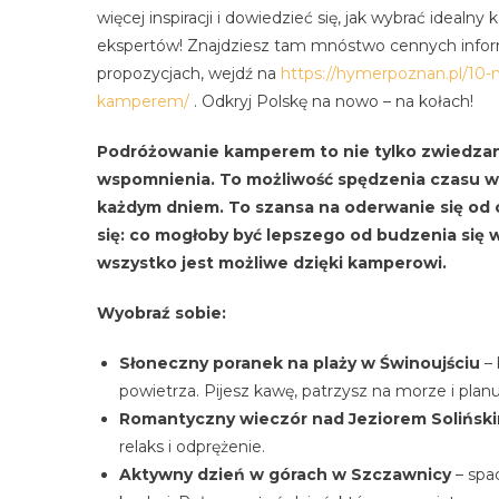
więcej inspiracji i dowiedzieć się, jak wybrać idealn
ekspertów! Znajdziesz tam mnóstwo cennych inform
propozycjach, wejdź na
https://hymerpoznan.pl/10-n
kamperem/
. Odkryj Polskę na nowo – na kołach!
Podróżowanie kamperem to nie tylko zwiedzanie
wspomnienia. To możliwość spędzenia czasu w z
każdym dniem. To szansa na oderwanie się od c
się: co mogłoby być lepszego od budzenia się w
wszystko jest możliwe dzięki kamperowi.
Wyobraź sobie:
Słoneczny poranek na plaży w Świnoujściu
– 
powietrza. Pijesz kawę, patrzysz na morze i plan
Romantyczny wieczór nad Jeziorem Solińsk
relaks i odprężenie.
Aktywny dzień w górach w Szczawnicy
– spa