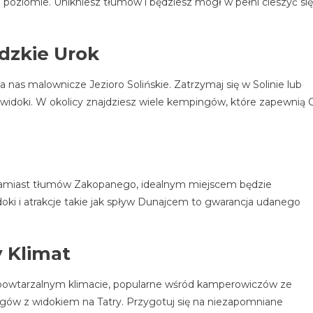
 poziomie. Unikniesz tłumów i będziesz mógł w pełni cieszyć się
adzkie Urok
 nas malownicze Jezioro Solińskie. Zatrzymaj się w Solinie lub
h widoki. W okolicy znajdziesz wiele kempingów, które zapewnią C
zę zamiast tłumów Zakopanego, idealnym miejscem będzie
oki i atrakcje takie jak spływ Dunajcem to gwarancja udanego
 Klimat
powtarzalnym klimacie, popularne wśród kamperowiczów ze
ów z widokiem na Tatry. Przygotuj się na niezapomniane