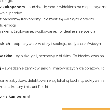
a długo.
 w Zakopanem
– budzisz się rano z widokiem na majestatyczne
wojej pamięci.
z panoramę Karkonoszy i cieszysz się świeżym górskim
lu emocji.
jakiem, żeglowanie, wędkowanie. To idealne miejsce dla
skich
– odpoczywasz w ciszy i spokoju, oddychasz świeżym
rodzkim
– ognisko, grill, rozmowy z bliskimi. To idealny czas na
j
– zwiedzanie zamków, jaskiń i malowniczych krajobrazów. To
anie zabytków, delektowanie się lokalną kuchnią, odkrywanie
nia kultury i historii Polski.
wo – z kamperem!