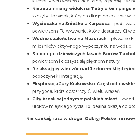
kuchni. Pełen wrażeń dzień, który zapamiętasz n
Niezapomniany widok na Tatry z kempingu
szczyty. To widok, który na długo pozostanie w T
Wycieczka na Śnieżkę z Karpacza
– podziwias
powietrzem. To wyzwanie, które dostarczy Ci wie
Wodne szaleństwa na Mazurach
– pływanie ka
miłośników aktywnego wypoczynku na wodzie.
Spacer po dziewiczych lasach Borów Tuchol
powietrzem i cieszysz się pięknem natury.
Relaksujący wieczór nad Jeziorem Międzyb
odpoczynek i integrację.
Eksploracja Jury Krakowsko-Częstochowskie
przygoda, która dostarczy Ci wielu wrażeń.
City break w jednym z polskich miast
– zwiedz
uroków miejskiego życia. To idealna okazja do pozna
Nie czekaj, rusz w drogę! Odkryj Polskę na no