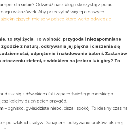
y kamper dla siebie? Odwiedź nasz blog i skorzystaj z porad
acji i wskazówek. Aby przeczytać więcej o naszych
ajpiekniejszych-miejsc-w-polsce-ktore-warto-odwiedzic-
, to styl życia. To wolność, przygoda i niezapomniane
godzie z naturą, odkrywania jej piękna i cieszenia się
odzienności, odprężenie i naładowanie baterii. Zastanów
 otoczeniu zieleni, z widokiem na jezioro lub góry? To
budzisz się z dźwiękiem fal i zapach świeżego morskiego
ujesz kolejny dzień pełen przygód.
im
– ognisko, gwiaździste niebo, cisza i spokój. To idealny czas na
cer po szlakach, spływ Dunajcem, odkrywanie uroków lokalnej