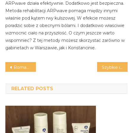
ARPwave działa efektywnie. Dodatkowo jest bezpieczna.
Metoda rehabilitacji ARPwave pomaga między innymi
właśnie pod kątem rwy kulszowej. W efekcie możesz
poradzić sobie z obecnymi bólami. I dodatkowo właściwie
wzmocnić ciało na przyszłość. O czym jeszcze warto
wspomnieć? Z tej metody możesz skorzystać zarówno w
gabinetach w Warszawie, jak i Konstancinie.
Nawigacja
Romantyczny weekend we dwoje: czy wybrać Hotel HARNAŚ?
Szybkie i wygodne zakupy drewna w Małopolsce
wpisu
RELATED POSTS