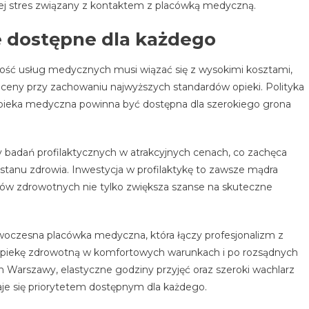
cej stres związany z kontaktem z placówką medyczną.
e dostępne dla każdego
ść usług medycznych musi wiązać się z wysokimi kosztami,
eny przy zachowaniu najwyższych standardów opieki. Polityka
 opieka medyczna powinna być dostępna dla szerokiego grona
 badań profilaktycznych w atrakcyjnych cenach, co zachęca
tanu zdrowia. Inwestycja w profilaktykę to zawsze mądra
ów zdrowotnych nie tylko zwiększa szanse na skuteczne
czesna placówka medyczna, która łączy profesjonalizm z
opiekę zdrowotną w komfortowych warunkach i po rozsądnych
ch Warszawy, elastyczne godziny przyjęć oraz szeroki wachlarz
staje się priorytetem dostępnym dla każdego.