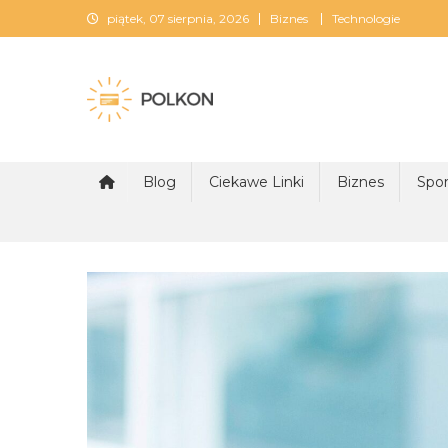
Skip
piątek, 07 sierpnia, 2026
Biznes
Technologie
to
content
Polkon
Blog
Ciekawe Linki
Biznes
Spor