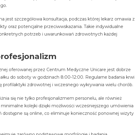
ego.
 jest szczegółowa konsultacja, podczas której lekarz omawia z
ekty oraz potencjalne przeciwwskazania. Takie indywidualne
konkretnych potrzeb i uwarunkowań zdrowotnych każdej
profesjonalizm
ej oferowanej przez Centrum Medyczne Unicare jest dobrze
ałku do soboty w godzinach 8:00-12:00. Regularne badania krwi 
 profilaktyki zdrowotnej i wczesnego wykrywania wielu chorób.
a się nie tylko profesjonalizmem personelu, ale również
minimalne kolejki dzięki możliwości wcześniejszego umówienia
ń dostępne są online, co eliminuje konieczność ponownej wizyty
obejmuje zarówno podstawowe morfologie i badania