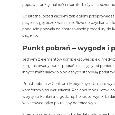
poprawę funkcjonalności i komfortu życia codzienn
Co istotne, przed każdym zabiegiem przeprowadzana
pacjentką jej oczekiwania, możliwe do uzyskania ef
podejście pozwala na dostosowanie procedury do 
pacjentki.
Punkt pobrań – wygoda i 
Jednym z elementów kompleksowej opieki medyczn
zorganizowany punkt pobrań, działający od poniedzi
innych materiałów biologicznych stanowią podstawę
Punkt pobrań w Centrum Medycznym Unicare wyróżni
komfortowymi warunkami. Pacjenci mogą liczyć na 
wizyty na konkretną godzinę. Ponadto, wyniki bada
w placówce tylko po to, aby odebrać wyniki.
Szeroki zakres dostępnych badań laboratoryjnych 