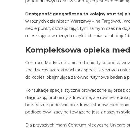
popołudniowych oraz w soboty, co jest nieocenioną 
Dostępność geograficzna to kolejny atut tej pl
w różnych dzielnicach Warszawy – na Targówku, Wol
siebie punkt, oszczędzając tym samym czas na doj
mieszkające w różnych częściach miasta lub dojeżdża
Kompleksowa opieka med
Centrum Medyczne Unicare to nie tylko podstawow
znajdziemy szeroki wachlarz specjalistycznych usł
do kobiet, obejmująca zarówno rutynowe badania pr
Konsultacje specjalistyczne prowadzone są przez doś
diagnozują problemy zdrowotne, ale również edukują 
holistyczne podejście do zdrowia stanowi nieocenio
podłoże cywilizacyjne i związane jest z naszym styl
Dla przyszłych mam Centrum Medyczne Unicare prz