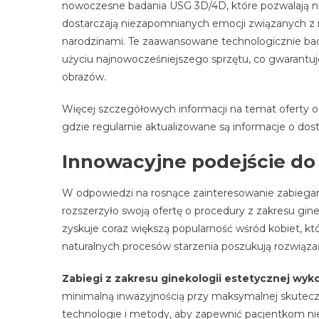
nowoczesne badania USG 3D/4D, które pozwalają ni
dostarczają niezapomnianych emocji związanych z 
narodzinami. Te zaawansowane technologicznie ba
użyciu najnowocześniejszego sprzętu, co gwarantuj
obrazów.
Więcej szczegółowych informacji na temat oferty o
gdzie regularnie aktualizowane są informacje o dost
Innowacyjne podejście do
W odpowiedzi na rosnące zainteresowanie zabiega
rozszerzyło swoją ofertę o procedury z zakresu gi
zyskuje coraz większą popularność wśród kobiet, kt
naturalnych procesów starzenia poszukują rozwiąza
Zabiegi z zakresu ginekologii estetycznej w
minimalną inwazyjnością przy maksymalnej skuteczn
technologie i metody, aby zapewnić pacjentkom nie