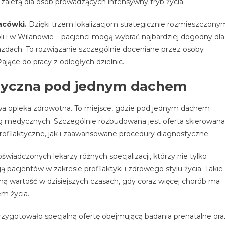
zaletą dla osób prowadzących intensywny tryb życia.
acówki.
Dzięki trzem lokalizacjom strategicznie rozmieszczony
i i w Wilanowie – pacjenci mogą wybrać najbardziej dogodny dla
azdach. To rozwiązanie szczególnie doceniane przez osoby
jące do pracy z odległych dzielnic.
yczna pod jednym dachem
a opieka zdrowotna. To miejsce, gdzie pod jednym dachem
ug medycznych. Szczególnie rozbudowana jest oferta skierowana
ofilaktyczne, jak i zaawansowane procedury diagnostyczne.
wiadczonych lekarzy różnych specjalizacji, którzy nie tylko
pacjentów w zakresie profilaktyki i zdrowego stylu życia. Takie
ną wartość w dzisiejszych czasach, gdy coraz więcej chorób ma
em życia.
ygotowało specjalną ofertę obejmującą badania prenatalne ora