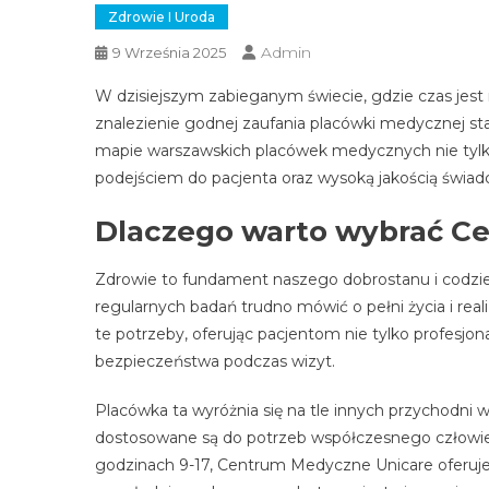
Zdrowie I Uroda
Admin
9 Września 2025
W dzisiejszym zabieganym świecie, gdzie czas jest n
znalezienie godnej zaufania placówki medycznej st
mapie warszawskich placówek medycznych nie tylko
podejściem do pacjenta oraz wysoką jakością świad
Dlaczego warto wybrać C
Zdrowie to fundament naszego dobrostanu i codzien
regularnych badań trudno mówić o pełni życia i rea
te potrzeby, oferując pacjentom nie tylko profesjo
bezpieczeństwa podczas wizyt.
Placówka ta wyróżnia się na tle innych przychodni w
dostosowane są do potrzeb współczesnego człowiek
godzinach 9-17, Centrum Medyczne Unicare oferuj