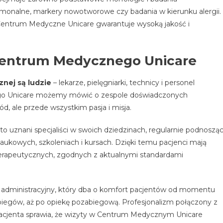
ormonalne, markery nowotworowe czy badania w kierunku alergii.
Centrum Medyczne Unicare gwarantuje wysoką jakość i
Centrum Medycznego Unicare
nej są ludzie
– lekarze, pielęgniarki, technicy i personel
go Unicare możemy mówić o zespole doświadczonych
ód, ale przede wszystkim pasja i misja.
 uznani specjaliści w swoich dziedzinach, regularnie podnoszą
naukowych, szkoleniach i kursach. Dzięki temu pacjenci mają
erapeutycznych, zgodnych z aktualnymi standardami
 i administracyjny, który dba o komfort pacjentów od momentu
abiegów, aż po opiekę pozabiegową. Profesjonalizm połączony z
acjenta sprawia, że wizyty w Centrum Medycznym Unicare