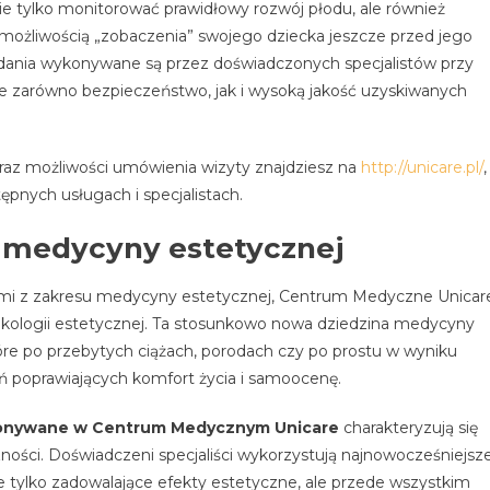
e tylko monitorować prawidłowy rozwój płodu, ale również
możliwością „zobaczenia” swojego dziecka jeszcze przed jego
dania wykonywane są przez doświadczonych specjalistów przy
e zarówno bezpieczeństwo, jak i wysoką jakość uzyskiwanych
raz możliwości umówienia wizyty znajdziesz na
http://unicare.pl/
,
ępnych usługach i specjalistach.
 medycyny estetycznej
mi z zakresu medycyny estetycznej, Centrum Medyczne Unicar
nekologii estetycznej. Ta stosunkowo nowa dziedzina medycyny
óre po przebytych ciążach, porodach czy po prostu w wyniku
ń poprawiających komfort życia i samoocenę.
ykonywane w Centrum Medycznym Unicare
charakteryzują się
ości. Doświadczeni specjaliści wykorzystują najnowocześniejsz
 tylko zadowalające efekty estetyczne, ale przede wszystkim