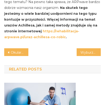
tego tematu? Na pewno taka sprawa, że ARPwave bardzo
dobrze wzmacnia nasz organizm.
Na skutek tego
jesteśmy o wiele bardziej uodpornieni na tego typu
kontuzje w przyszłości. Więcej informacji na temat
urazów Achillesa, jak i samej metody znajduje się na
stronie internetowej
https://rehabilitacja-
arpwave.pl/uraz-achillesa-co-robic
.
Nawigacja
Okulary do pływania – co warto wybrać?
Wyburzenia i wykopy
wpisu
RELATED POSTS