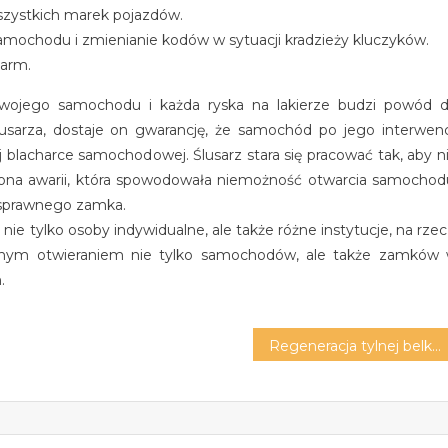
szystkich marek pojazdów.
ochodu i zmienianie kodów w sytuacji kradzieży kluczyków.
larm.
jego samochodu i każda ryska na lakierze budzi powód 
usarza, dostaje on gwarancję, że samochód po jego interwenc
 blacharce samochodowej. Ślusarz stara się pracować tak, aby n
ła ona awarii, która spowodowała niemożność otwarcia samochod
 sprawnego zamka.
 nie tylko osoby indywidualne, ale także różne instytucje, na rzec
yjnym otwieraniem nie tylko samochodów, ale także zamków
.
Regeneracja tylnej belki – najważniejsze fakty