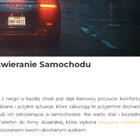
twieranie Samochodu
niego w każdej chwili jest daje kierowcy poczucie komfortu
dziane i przykre sytuacje, które zaburzają te przyjemne doznani
b ich zatrzaśnięcia w samochodzie. Nie warto stać i bezradn
telefon do firmy ślusarskiej, która wykona
awaryjne otwieran
dróżowaniem swoim ukochanym autkiem.