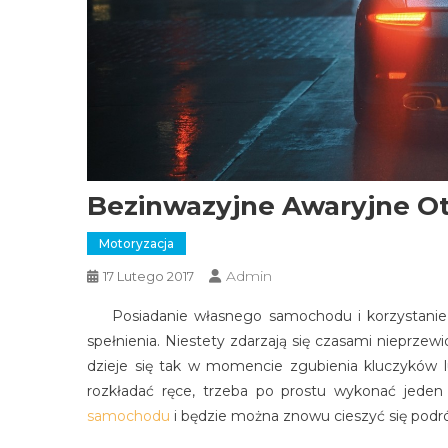
Bezinwazyjne Awaryjne O
Motoryzacja
Admin
17 Lutego 2017
Posiadanie własnego samochodu i korzystanie z 
spełnienia. Niestety zdarzają się czasami nieprzewi
dzieje się tak w momencie zgubienia kluczyków lu
rozkładać ręce, trzeba po prostu wykonać jeden 
samochodu
i będzie można znowu cieszyć się po