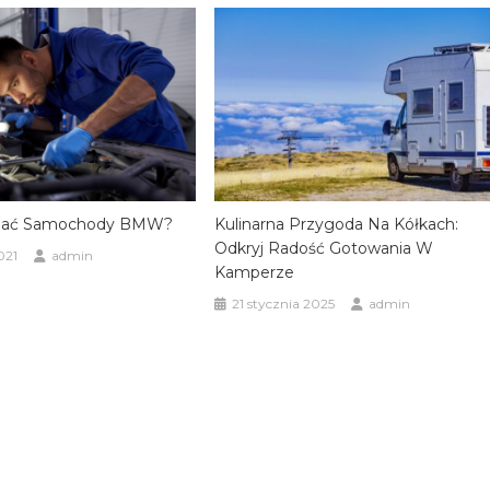
wiać Samochody BMW?
Kulinarna Przygoda Na Kółkach:
Odkryj Radość Gotowania W
021
admin
Kamperze
21 stycznia 2025
admin