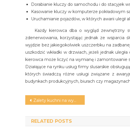
Dorabianie kluczy do samochodu i do stacyjek w
Kasowanie kluczy w komputerze pokładowym sam
Uruchamianie pojazdów, w których awarii uległ a
Każdy kierowca dba o wygląd zewnętrzny swo
zdenerwowania, korzystając jednak ze wsparcia śl
wyjdzie bez jakiegokolwiek uszczerbku na zadbanej
uszkodzić wkładki w drzwiach, jeżeli jednak uleg
kierowca może liczyć na wymianę i zamontowanie
Działające na rynku usług firmy ślusarskie obsługują
których świadczą różne usługi związane z awar
budynkach produkcyjnych, biurach czy magazynach
Nawigacja
Zalety kuchni na wymiar
wpisu
RELATED POSTS