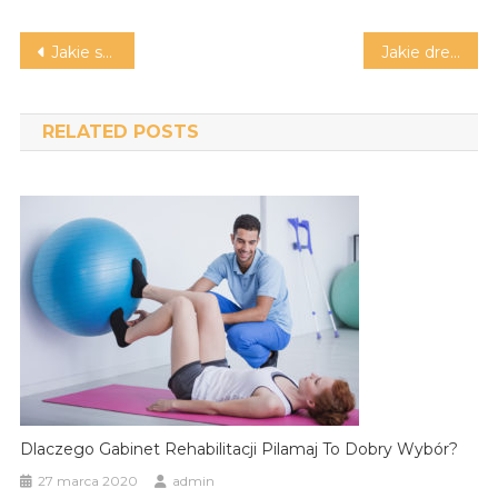
Nawigacja
Jakie są najważniejsze zalety garaży betonowych?
Jakie drewniane place zabaw warto kupić dziecku?
wpisu
RELATED POSTS
Dlaczego Gabinet Rehabilitacji Pilamaj To Dobry Wybór?
27 marca 2020
admin