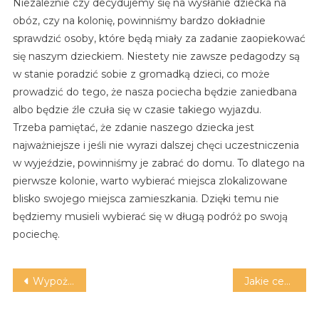
Niezależnie czy decydujemy się na wysłanie dziecka na
obóz, czy na kolonię, powinniśmy bardzo dokładnie
sprawdzić osoby, które będą miały za zadanie zaopiekować
się naszym dzieckiem. Niestety nie zawsze pedagodzy są
w stanie poradzić sobie z gromadką dzieci, co może
prowadzić do tego, że nasza pociecha będzie zaniedbana
albo będzie źle czuła się w czasie takiego wyjazdu.
Trzeba pamiętać, że zdanie naszego dziecka jest
najważniejsze i jeśli nie wyrazi dalszej chęci uczestniczenia
w wyjeździe, powinniśmy je zabrać do domu. To dlatego na
pierwsze kolonie, warto wybierać miejsca zlokalizowane
blisko swojego miejsca zamieszkania. Dzięki temu nie
będziemy musieli wybierać się w długą podróż po swoją
pociechę.
Nawigacja
Wypożyczalnia obiektywów: dlaczego warto się zdecydować?
Jakie cechy ma dobry internet?
wpisu