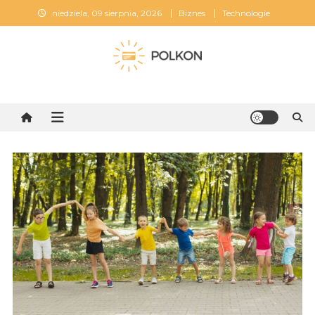
Skip
niedziela, 09 sierpnia, 2026
Biznes
Technologie
to
content
Polkon