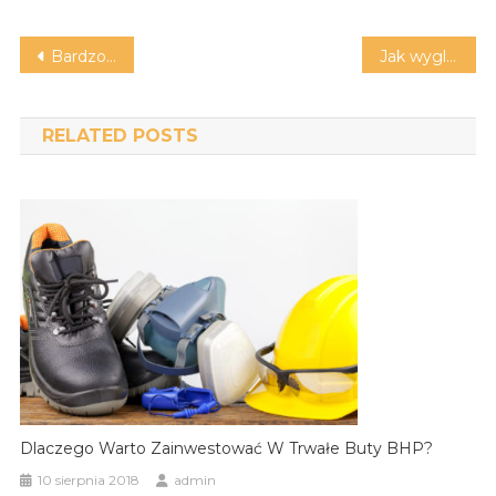
Nawigacja
Bardzo profesjonalna stacja kontroli pojazdów
Jak wygląda profesjonalne usuwanie negatywnych opinii?
wpisu
RELATED POSTS
Dlaczego Warto Zainwestować W Trwałe Buty BHP?
10 sierpnia 2018
admin