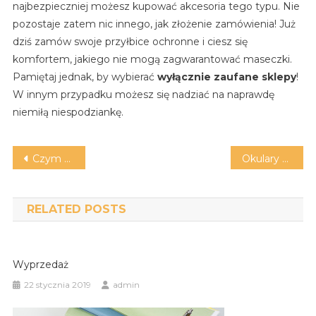
najbezpieczniej możesz kupować akcesoria tego typu. Nie
pozostaje zatem nic innego, jak złożenie zamówienia! Już
dziś zamów swoje przyłbice ochronne i ciesz się
komfortem, jakiego nie mogą zagwarantować maseczki.
Pamiętaj jednak, by wybierać
wyłącznie zaufane sklepy
!
W innym przypadku możesz się nadziać na naprawdę
niemiłą niespodziankę.
Nawigacja
Czym tak naprawdę cechują się stopnice betonowe?
Okulary do pływania – co warto wybrać?
wpisu
RELATED POSTS
Wyprzedaż
22 stycznia 2019
admin