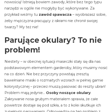
nowością! Istnieją bowiem zawody, które bez tego typu
narzędzi w ogóle nie mogłyby być wykonywane. Za
przykład weźmy tu
zawód spawacza
– wyobrażasz sobie,
żeby mężczyzna pracujący z iskrami nie chronił swojej
twarzy? My też nie!
Parujące okulary? To nie
problem!
Niestety – w obecnej sytuacji maseczki stały się dla nas
podstawowym elementem garderoby, który musimy nosić
na co dzień. Nie bez przyczyny powstają zresztą
bawełniane maski o rozmaitych wzorach w pełnej gamie
kolorystycznej – przecież muszą pasować do reszty ubrań!
Problem mają jedynie…
Osoby noszące okulary
.
Zakrywanie nosa grubym materiałem sprawia, że całe
powietrze dostaje się pod szkła, a to z kolei skutkuje ich
zupełnym parowaniem. Odpowiedzią na ten problem z