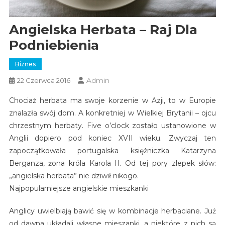
Angielska Herbata – Raj Dla
Podniebienia
Biznes
Admin
22 Czerwca 2016
Chociaż herbata ma swoje korzenie w Azji, to w Europie
znalazła swój dom. A konkretniej w Wielkiej Brytanii – ojcu
chrzestnym herbaty. Five o’clock zostało ustanowione w
Anglii dopiero pod koniec XVII wieku. Zwyczaj ten
zapoczątkowała portugalska księżniczka Katarzyna
Berganza, żona króla Karola II. Od tej pory zlepek słów:
„angielska herbata” nie dziwił nikogo.
Najpopularniejsze angielskie mieszkanki
Anglicy uwielbiają bawić się w kombinacje herbaciane. Już
od dawna układali własne mieszanki, a niektóre z nich są