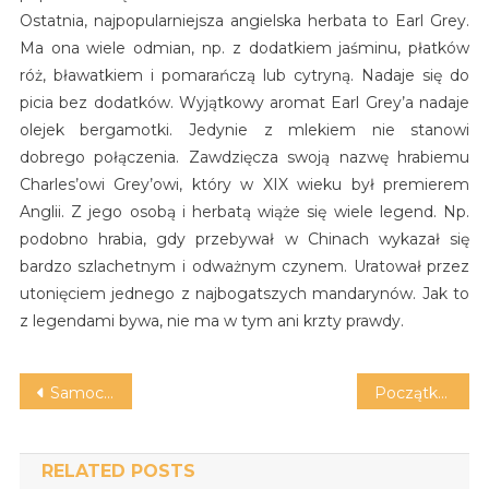
Ostatnia, najpopularniejsza angielska herbata to Earl Grey.
Ma ona wiele odmian, np. z dodatkiem jaśminu, płatków
róż, bławatkiem i pomarańczą lub cytryną. Nadaje się do
picia bez dodatków. Wyjątkowy aromat Earl Grey’a nadaje
olejek bergamotki. Jedynie z mlekiem nie stanowi
dobrego połączenia. Zawdzięcza swoją nazwę hrabiemu
Charles’owi Grey’owi, który w XIX wieku był premierem
Anglii. Z jego osobą i herbatą wiąże się wiele legend. Np.
podobno hrabia, gdy przebywał w Chinach wykazał się
bardzo szlachetnym i odważnym czynem. Uratował przez
utonięciem jednego z najbogatszych mandarynów. Jak to
z legendami bywa, nie ma w tym ani krzty prawdy.
Nawigacja
Samochód na telefon
Początkujący w solarium. Wrocław prezentuje swoje usługi
wpisu
RELATED POSTS