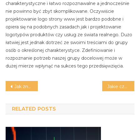
charakterystyczne i łatwo rozpoznawalne a jednocześnie
nie powinno być zbyt skomplikowane. Oczywiście
projektowanie logo strony www jest bardzo podobne i
opiera się na podobnych zasadach jak i projektowanie
logotypów produktów czy usług ze świata realnego. Dużo
łatwiej jest jednak dotrzeć ze swoimi treściami do grupy
osób o określonej charakterystyce. Zdefiniowanie i
rozpoznanie potrzeb naszej grupy docelowej może w
dużej mierze wpłynąć na sukces tego przedsięwzięcia.
Nawigacja
Jak znaleźć poczytne portale finansowe?
Jakie czynności może wykonać notariusz Katowice?
wpisu
RELATED POSTS