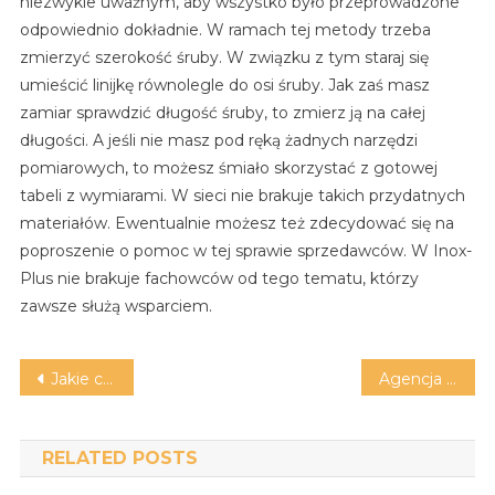
niezwykle uważnym, aby wszystko było przeprowadzone
odpowiednio dokładnie. W ramach tej metody trzeba
zmierzyć szerokość śruby. W związku z tym staraj się
umieścić linijkę równolegle do osi śruby. Jak zaś masz
zamiar sprawdzić długość śruby, to zmierz ją na całej
długości. A jeśli nie masz pod ręką żadnych narzędzi
pomiarowych, to możesz śmiało skorzystać z gotowej
tabeli z wymiarami. W sieci nie brakuje takich przydatnych
materiałów. Ewentualnie możesz też zdecydować się na
poproszenie o pomoc w tej sprawie sprzedawców. W Inox-
Plus nie brakuje fachowców od tego tematu, którzy
zawsze służą wsparciem.
Nawigacja
Jakie cechy mają reduktory do gazu propan-butan?
Agencja „Ubezpieczeniowa na Wspólnej” zapewnia różnorodne polisy
wpisu
RELATED POSTS