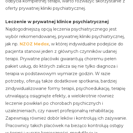
odbycia kompletnej terapii, warto rozważyć skorzystanie z
oferty prywatnej kliniki psychiatrycznej.
Leczenie w prywatnej klinice psychiatrycznej
Najdogodniejszą opcją leczenia psychiatrycznego jest
wybór rekomendowanej, prywatnej kliniki psychiatrycznej,
jak np.
NZOZ Medox
, w której indywidualne podejście do
pacjenta stanowi jeden z głównych czynników udanej
terapii. Prywatne placówki gwarantują choremu pełen
pakiet usług, do których zalicza się nie tylko diagnoza i
terapia w podstawowym wymiarze godzin. W razie
potrzeby, oferują także dodatkowe spotkania, bardziej
zindywidualizowane formy terapii, psychoedukację, terapię
utrwalającą osiągnięte efekty, a wielokrotnie również
leczenie powikłań po chorobach psychicznych i
uzależnieniach, czy nawet profesjonalną rehabilitację.
Zapewniają również dobór leków i kontrolują ich zażywanie.
Pracownicy takich placówek na bieżąco kontrolują ostępy
w terapii i w razie konieczności, modyfikują ją,