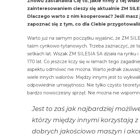
Znowu zastanawia Cię to, jakie firmy z tej wł
zainteresowaniem cieszy się aktualnie ZM SILE
Dlaczego warto z nim kooperować? Jeśli masz j
zapoznać się z tym, co dla Ciebie przygotowali
Warto już na samym początku wyjaśnić, że ZM SILE
taśm cynkowo-tytanowych. Trzeba zaznaczyć, że te
setkach lat. Wszak ZM SILESIA SA działa na rynku 
170 lat. Co jeszcze liczy się w ramach tego zagad
aspektu odmówić nie można. Warto jednak zauważyć
wiele innych walorów. Między innymi jest to wykwal
odpowiednie umiejętności. Nie tylko czysto teoret
bardzo nowoczesny sprzęt. Nie można nie wspomni
Jest to zaś jak najbardziej możliw
którzy między innymi korzystają
dobrych jakościowo maszyn i akce