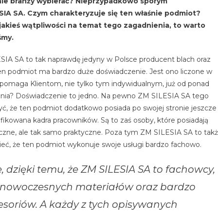
aśnie branży wybierać? Nieprzypadkowo sporym
SIA SA. Czym charakteryzuje się ten właśnie podmiot?
akieś wątpliwości na temat tego zagadnienia, to warto
śmy.
SIA SA to tak naprawdę jedyny w Polsce producent blach oraz
n podmiot ma bardzo duże doświadczenie. Jest ono liczone w
i pomaga Klientom, nie tylko tym indywidualnym, już od ponad
nienia? Doświadczenie to jedno. Na pewno ZM SILESIA SA tego
, że ten podmiot dodatkowo posiada po swojej stronie jeszcze
ifikowana kadra pracowników. Są to zaś osoby, które posiadają
yczne, ale tak samo praktyczne. Poza tym ZM SILESIA SA to tak
eć, że ten podmiot wykonuje swoje usługi bardzo fachowo.
e, dzięki temu, że ZM SILESIA SA to fachowcy,
 z nowoczesnych materiałów oraz bardzo
soriów. A każdy z tych opisywanych