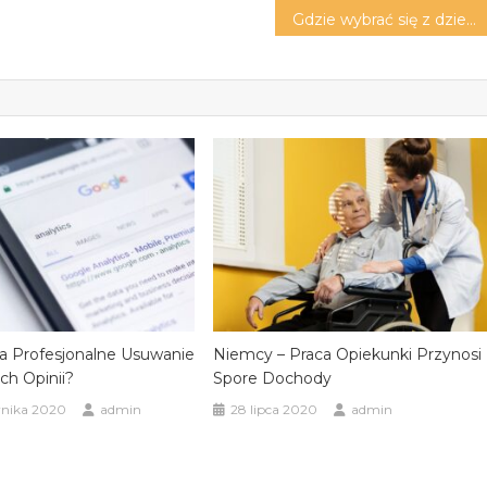
Gdzie wybrać się z dziećmi na ferie zimowe?
a Profesjonalne Usuwanie
Niemcy – Praca Opiekunki Przynosi
h Opinii?
Spore Dochody
rnika 2020
admin
28 lipca 2020
admin