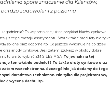
nienia spore znaczenie dla Klientów,
ą bardzo zadowoleni z poziomu
o zagadnienia? To wspomniane już na przykład blachy cynkowo-
stają z tego rodzaju asortymentu. Wszak takie produkty nie tylk
rawdę solidne oraz odporne itp. Co jeszcze wykonuje na co dzień
 oraz anody cynkowe. Jeśli zatem szukasz w okolicy dobrej
iami, to warto wybrać ZM SILESIA SA.
To jednak na tej
onuje ten właśnie podmiot? To także druty cynkowe oraz
st zatem wszechstronna. Szczególnie jak dodamy do tego
innymi doradztwo techniczne. Nie tylko dla projektantów,
ecić wycenę dachu itp.