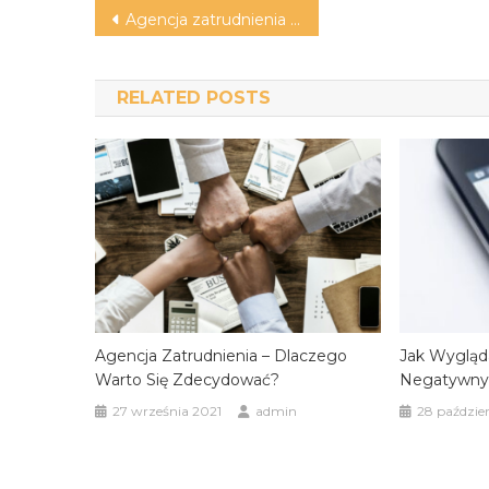
Nawigacja
Agencja zatrudnienia – dlaczego warto się zdecydować?
wpisu
RELATED POSTS
Agencja Zatrudnienia – Dlaczego
Jak Wygląd
Warto Się Zdecydować?
Negatywnyc
27 września 2021
admin
28 paździe