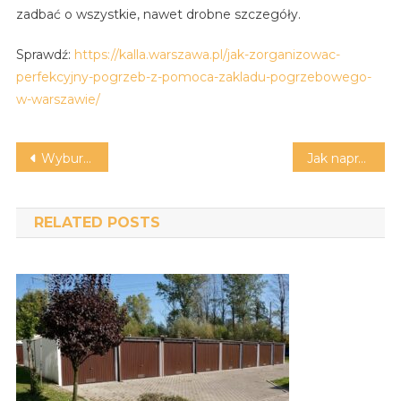
zadbać o wszystkie, nawet drobne szczegóły.
Sprawdź:
https://kalla.warszawa.pl/jak-zorganizowac-
perfekcyjny-pogrzeb-z-pomoca-zakladu-pogrzebowego-
w-warszawie/
Nawigacja
Wyburzenia i wykopy
Jak naprawiać samochody BMW?
wpisu
RELATED POSTS