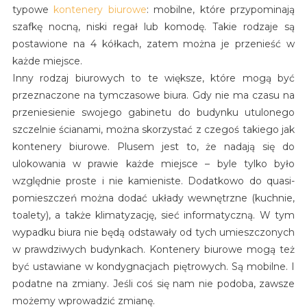
typowe
kontenery biurowe
: mobilne, które przypominają
szafkę nocną, niski regał lub komodę. Takie rodzaje są
postawione na 4 kółkach, zatem można je przenieść w
każde miejsce.
Inny rodzaj biurowych to te większe, które mogą być
przeznaczone na tymczasowe biura. Gdy nie ma czasu na
przeniesienie swojego gabinetu do budynku utulonego
szczelnie ścianami, można skorzystać z czegoś takiego jak
kontenery biurowe. Plusem jest to, że nadają się do
ulokowania w prawie każde miejsce – byle tylko było
względnie proste i nie kamieniste. Dodatkowo do quasi-
pomieszczeń można dodać układy wewnętrzne (kuchnie,
toalety), a także klimatyzację, sieć informatyczną. W tym
wypadku biura nie będą odstawały od tych umieszczonych
w prawdziwych budynkach. Kontenery biurowe mogą też
być ustawiane w kondygnacjach piętrowych. Są mobilne. I
podatne na zmiany. Jeśli coś się nam nie podoba, zawsze
możemy wprowadzić zmianę.