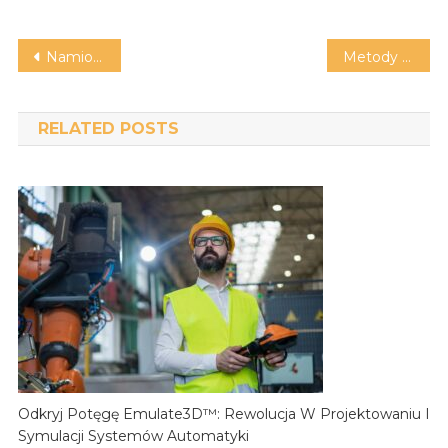
Nawigacja
Namiot czy domki? Mazury zapraszają na wakacje
Metody prezentacji polityków.
wpisu
RELATED POSTS
Odkryj Potęgę Emulate3D™: Rewolucja W Projektowaniu I
Symulacji Systemów Automatyki